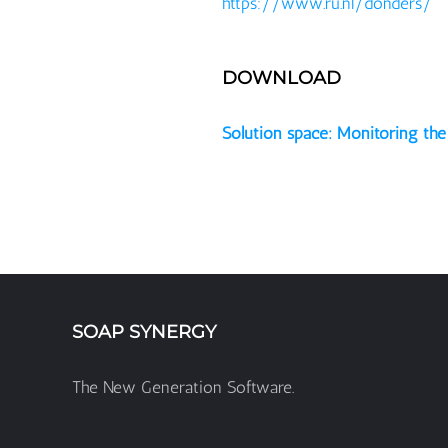
https://www.ru.nl/donders/
DOWNLOAD
Solution space: Monitoring the
SOAP SYNERGY
The New Generation Software.