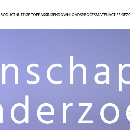
PRODUCT
NUTTIGE TOEPASSINGEN
DOWNLOADS
PROCESMATEN
ACTIEF GEZ
nschap
nderzo