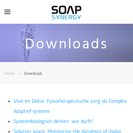
Skip to main content
Downloads
Home
Downloads
Visie en Debat: Fysiotherapeutische zorg als Complex
Adaptief systeem
Systeembiologisch denken: wie durft?
Solution space: Monitoring the dynamics of motor